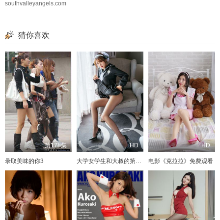
southvalleyangels.com
猜你喜欢
第178集
HD
HD
录取美味的你3
大学女学生和大叔的第一次见面是第
电影《克拉拉》免费观看