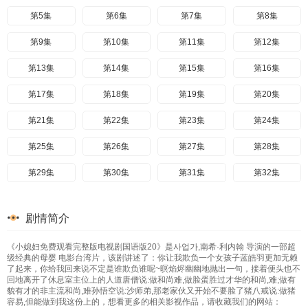
第5集
第6集
第7集
第8集
第9集
第10集
第11集
第12集
第13集
第14集
第15集
第16集
第17集
第18集
第19集
第20集
第21集
第22集
第23集
第24集
第25集
第26集
第27集
第28集
第29集
第30集
第31集
第32集
第33集
第34集
第35集
第36集
剧情简介
第37集
第38集
第39集
第40集
《小媳妇免费观看完整版电视剧国语版20》是사업가,南希·利内翰 导演的一部超
第41集
第42集
第43集
第44集
级经典的母婴 电影台湾片，该剧讲述了：你让我欺负一个女孩子蓝皓羽更加无赖
了起来，你给我回来说不定是谁欺负谁呢~暝焰烬幽幽地抛出一句，接着便头也不
第45集
第46集
第47集
第48集
回地离开了休息室主位上的人道唐僧说:做和尚难,做脸蛋胜过才华的和尚,难;做有
貌有才的非主流和尚,难孙悟空说:沙师弟,那老家伙又开始不要脸了猪八戒说:做猪
容易,但能做到我这份上的，想看更多的相关影视作品，请收藏我们的网站：
第49集